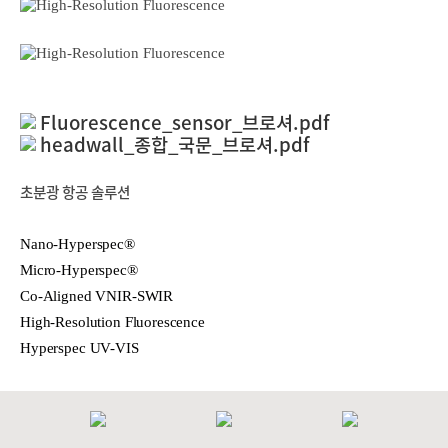
Fluorescence_sensor_브로셔.pdf
headwall_종합_국문_브로셔.pdf
초분광 항공 솔루션
Nano-Hyperspec®
Micro-Hyperspec®
Co-Aligned VNIR-SWIR
High-Resolution Fluorescence
Hyperspec UV-VIS