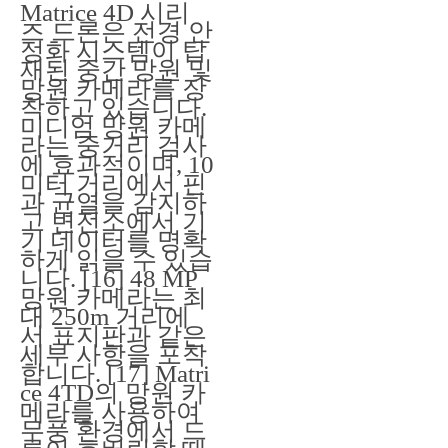
Matrice 4D 시리
즈 드론은 전경 안
정화 시스템이 탑
재된 중간 망원 및
망원 카메라를 장
착하고 있습니다.
미디엄 망원 카메
라는 중거리 검사
에 효과적이며, 10
미터 거리에서 핀
과 균열을 감지하
고 변전소에서 기
기 데이터를 명확
하게 읽을 수 있습
니다. [16] 48 MP
망원 카메라는 최
대 250m 거리에
서 표지판과 같은
세부 사항을 포착
합니다. [17] Matri
ce 4TD의 망원 카
메라를 사용하여
무풍 환경에서 드