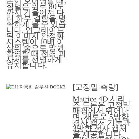
론이 호버링할 때,
짐벌은 위로 80도
까지 기울어져 다
리 하부 결함을 명
확하게 볼 수 있습
니다. 업그레이드
된 이미지 안정화
시스템이 10배 이
상의 줌으로 망원
촬영할 때 전경 피
사체를 선명하게
유지합니다.
[고정밀 측량]
Matrice 4D 시리
즈 드론은 고정밀
매핑에서 뛰어나
며, 새로운 5방향
경사 캡처 기능과
3방향 정사 캡처
을 제공합니다.