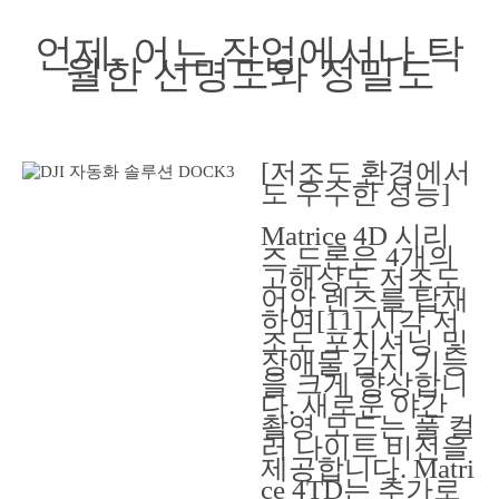
언제, 어느 작업에서나 탁
월한 선명도와 정밀도
[저조도 환경에서
도 우수한 성능]
Matrice 4D 시리
즈 드론은 4개의
고해상도 저조도
어안 렌즈를 탑재
하여[11] 시각 저
조도 포지셔닝 및
장애물 감지 기능
을 크게 향상합니
다. 새로운 야간
촬영 모드는 풀 컬
러 나이트 비전을
제공합니다. Matri
ce 4TD는 추가로