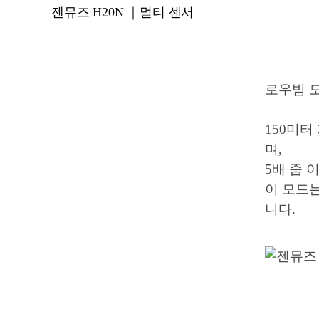
젠뮤즈 H20N ｜멀티 센서
로우빔 
150미터
며,
5배 줌 
이 모드
니다.