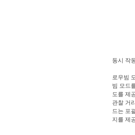
동시 작
로우빔 
빔 모드를
도를 제
관찰 거리
드는 포
지를 제