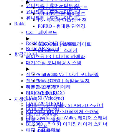
▶
유니트리｜휴머노이드 R1
S2PLUS - 드론 페이로드
유니트리｜휴머노이드 H2
S2PRO - 드론 페이로드
유니트리｜휴머노이드 H1
P6 - 휴대용 단초점 버전
Rokid
P8PRO - 휴대용 단안경
▶
CZI｜페이로드
▶
Rokid Max 2 AR Glasess
GL60 Plus｜스포트라이트
Rokid AR Spatial
MP130 V2｜스피커
항공라이다
페이즈원 P3｜디지털 카메라
▶
대기/수질 모니터링 시스템
▶
젠뮤즈 L1 (DJI)
Sniffer 4D V2｜대기 모니터링
젠뮤즈 L2 (DJI)
Muve C360｜폭발물 탐지
젠뮤즈 L3 (DJI)
다분광/초분광 카메라
LiAir V70 (LiVOX)
라이다(LiDAR)
LiAir 50 (Velodyne)
지상라이다
LiAir 220 (HESAI)
LiGrip｜GreenValley SLAM 3D 스캐너
LiAir 250 (Riegl)
RTC360｜라이카 3D 레이저 스캐닝
LiDAR Software
LiBackpack｜GreenValley 레이저 스캐너
매핑 소프트웨어
BLK360｜라이카 이미징 레이저 스캐너
Terra
매핑 소프트웨어
LiDAR 360