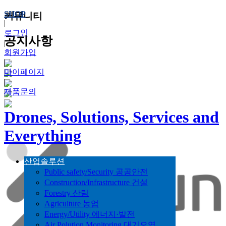
SHOP
커뮤니티
|
로그인
공지사항
|
회원가입
|
마이페이지
|
제품문의
Drones, Solutions, Services and
Everything
산업솔루션
Public safety/Security 공공안전
Construction/Infrastructure 건설
Forestry 산림
Agriculture 농업
Energy/Utility 에너지·발전
Air Polution Monitoring 대기오염