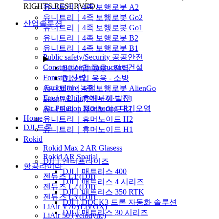
RIGHTS RESERVED.
유니트리｜4족 보행로봇 A2
유니트리｜4족 보행로봇 Go2
산업솔루션
유니트리｜4족 보행로봇 Go1
▶
유니트리｜4족 보행로봇 B2
유니트리｜4족 보행로봇 B1
Public safety/Security 공공안전
▶
Construction/Infrastructure 건설
B1 산업 응용 - 전력
Forestry 산림
B1 산업 응용 - 소방
Agriculture 농업
유니트리｜4족 보행로봇 AlienGo
Energy/Utility 에너지·발전
유니트리｜휴머노이드 G1
Air Polution Monitoring 대기오염
유니트리｜휴머노이드 R1
Home
유니트리｜휴머노이드 H2
DJI 드론
유니트리｜휴머노이드 H1
▶
Rokid
Rokid Max 2 AR Glasess
Rokid AR Spatial
DJI｜엔터프라이즈
항공라이다
DJI｜매트리스 400
젠뮤즈 L1 (DJI)
DJI｜매트리스 4 시리즈
젠뮤즈 L2 (DJI)
DJI｜매트리스 350 RTK
젠뮤즈 L3 (DJI)
DJI｜DOCK3 드론 자동화 솔루션
LiAir V70 (LiVOX)
DJI｜매트리스 30 시리즈
LiAir 50 (Velodyne)