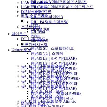
DJI｜매빅 3 엔터프라이즈 시리즈
LiAir 220 (HESAI)
DJI｜매빅2 엔터프라이즈 어드벤스드
LiAir 250 (Riegl)
LiDAR Software
DJI｜ 소비자 드론
매핑 소프트웨어
DJI ｜인스파이어 3
▶
DJI｜P4 멀티스펙트럴
Terra
소프트웨어
LiDAR 360
DJI Terra
페이로드
Pix4D
DJI｜페이로드
LiDAR360
▶
드론관제시스템
젠뮤즈 S1｜스포트라이트
Unitree 로봇
젠뮤즈 V1｜스피커
▶
젠뮤즈 L3｜라이다(LiDAR)
젠뮤즈 L2｜라이다(LiDAR)
유니트리｜4족 보행로봇 A2
젠뮤즈 P1｜3D 매핑 카메라
유니트리｜4족 보행로봇 Go2
젠뮤즈 H30｜가시광 카메라
유니트리｜4족 보행로봇 Go1
젠뮤즈 H30T｜열화상 카메라
유니트리｜4족 보행로봇 B2
젠뮤즈 H20｜가시광 카메라
유니트리｜4족 보행로봇 B1
젠뮤즈 L1｜라이다(LiDAR)
B1 산업 응용 - 전력
젠뮤즈 H20T ｜열화상 카메라
B1 산업 응용 - 소방
젠뮤즈 H20N ｜멀티 센서
유니트리｜4족 보행로봇 AlienGo
Multi4H｜페이로드
유니트리｜휴머노이드 G1