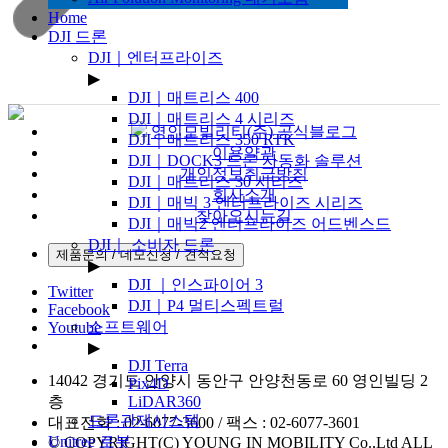
Home
DJI 드론
DJI｜엔터프라이즈
▶
DJI｜매트리스 400
DJI｜매트리스 4 시리즈
영인모빌리티(주) 공식블로그
DJI｜매트리스 350 RTK
이용약관
DJI｜DOCK3 드론 자동화 솔루션
개인정보취급방침
DJI｜매트리스 30 시리즈
회사소개
DJI｜매빅 3 엔터프라이즈 시리즈
찾아오시는길
DJI｜매빅2 엔터프라이즈 어드벤스드
DJI｜ 소비자 드론
▶
DJI ｜인스파이어 3
Twitter
DJI｜P4 멀티스펙트럴
Facebook
소프트웨어
Youtube
▶
DJI Terra
14042 경기도 안양시 동안구 안양천동로 60 영인빌딩 2
Pix4D
층
LiDAR360
드론관제시스템
대표전화 : 02-6077-3600 / 팩스 : 02-6077-3601
Unitree 로봇
© COPYRIGHT(C) YOUNG IN MOBILITY Co.,Ltd ALL