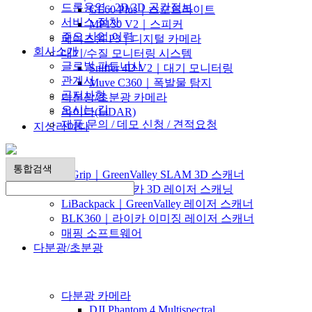
드론용역 - 2D/3D 공간정보
GL60 Plus｜스포트라이트
서비스 절차
MP130 V2｜스피커
주요 사업 이력
페이즈원 P3｜디지털 카메라
회사소개
대기/수질 모니터링 시스템
글로벌 파트너사
Sniffer 4D V2｜대기 모니터링
관계사
Muve C360｜폭발물 탐지
공지사항
다분광/초분광 카메라
오시는 길
라이다(LiDAR)
제품 문의 / 데모 신청 / 견적요청
지상라이다
▶
LiGrip｜GreenValley SLAM 3D 스캐너
RTC360｜라이카 3D 레이저 스캐닝
LiBackpack｜GreenValley 레이저 스캐너
BLK360｜라이카 이미징 레이저 스캐너
매핑 소프트웨어
다분광/초분광
▶
다분광 카메라
DJI Phantom 4 Multispectral