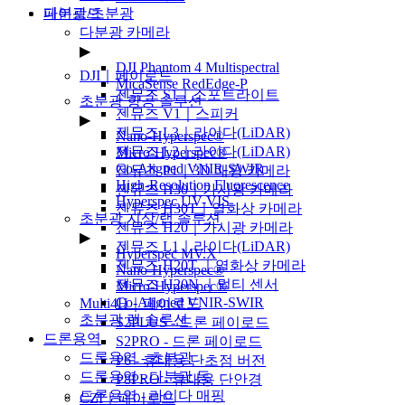
페이로드
다분광/초분광
▶
다분광 카메라
▶
DJI Phantom 4 Multispectral
DJI｜페이로드
MicaSense RedEdge-P
젠뮤즈 S1｜스포트라이트
초분광 항공 솔루션
젠뮤즈 V1｜스피커
▶
젠뮤즈 L3｜라이다(LiDAR)
Nano-Hyperspec®
젠뮤즈 L2｜라이다(LiDAR)
Micro-Hyperspec®
Co-Aligned VNIR-SWIR
젠뮤즈 P1｜3D 매핑 카메라
High-Resolution Fluorescence
젠뮤즈 H30｜가시광 카메라
Hyperspec UV-VIS
젠뮤즈 H30T｜열화상 카메라
초분광 지상/랩 솔루션
젠뮤즈 H20｜가시광 카메라
▶
젠뮤즈 L1｜라이다(LiDAR)
Hyperspec MV.X
젠뮤즈 H20T ｜열화상 카메라
Nano-Hyperspec®
젠뮤즈 H20N ｜멀티 센서
Micro-Hyperspec®
Co-Aligned VNIR-SWIR
Multi4H｜페이로드
초분광 랩 솔루션
S2PLUS - 드론 페이로드
드론용역
S2PRO - 드론 페이로드
드론용역 - 초분광
P6 - 휴대용 단초점 버전
드론용역 - 다분광 등
P8PRO - 휴대용 단안경
드룐용역 - 라이다 매핑
CZI｜페이로드